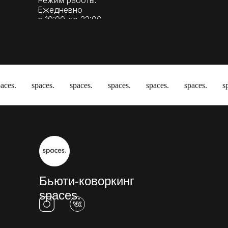
Режим работы:
Ежедневно
с 10:00 до 22:00
s.
spaces.
spaces.
spaces.
spaces.
spaces.
spac
Бьюти-коворкинг
spaces.